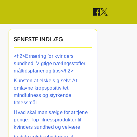
SENESTE INDLÆG
<h2>Ernæring for kvinders
sundhed: Vigtige næringsstoffer,
måltidsplaner og tips</h2>
Kunsten at elske sig selv: At
omfavne kropspositivitet,
mindfulness og styrkende
fitnessmål
Hvad skal man sælge for at tjene
penge: Top fitnessprodukter til
kvinders sundhed og velvære
bedste selvhjælpsbøger til