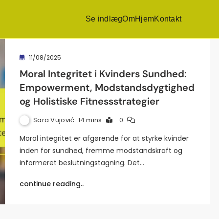
Se indlæg
Om
Hjem
Kontakt
11/08/2025
Moral Integritet i Kvinders Sundhed:
Empowerment, Modstandsdygtighed
og Holistiske Fitnessstrategier
Sara Vujović
14 mins
0
Moral integritet er afgørende for at styrke kvinder
inden for sundhed, fremme modstandskraft og
informeret beslutningstagning. Det…
continue reading..