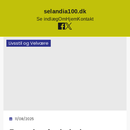
selandia100.dk
Se indlæg
Om
Hjem
Kontakt
Skip
Livsstil og Velvære
to
content
11/08/2025