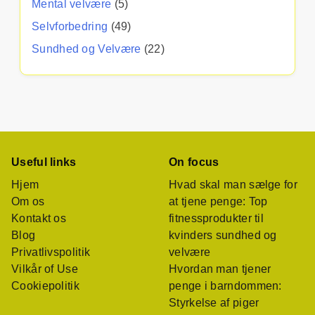
Mental velvære
(5)
Selvforbedring
(49)
Sundhed og Velvære
(22)
Useful links
On focus
Hjem
Hvad skal man sælge for
Om os
at tjene penge: Top
Kontakt os
fitnessprodukter til
Blog
kvinders sundhed og
Privatlivspolitik
velvære
Vilkår of Use
Hvordan man tjener
Cookiepolitik
penge i barndommen:
Styrkelse af piger