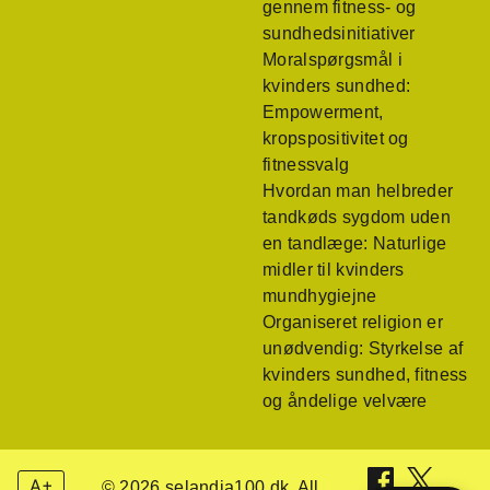
gennem fitness- og
sundhedsinitiativer
Moralspørgsmål i
kvinders sundhed:
Empowerment,
kropspositivitet og
fitnessvalg
Hvordan man helbreder
tandkøds sygdom uden
en tandlæge: Naturlige
midler til kvinders
mundhygiejne
Organiseret religion er
unødvendig: Styrkelse af
kvinders sundhed, fitness
og åndelige velvære
A+
© 2026 selandia100.dk. All