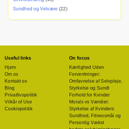
Sundhed og Velvære
(22)
Useful links
On focus
Hjem
Kærlighed Uden
Om os
Forventninger:
Kontakt os
Omfavnelse af Selvpleje,
Blog
Styrkelse og Sundt
Privatlivspolitik
Forhold for Kvinder
Vilkår of Use
Morals vs Værdier:
Cookiepolitik
Styrkelse af Kvinders
Sundhed, Fitnessmål og
Personlig Vækst