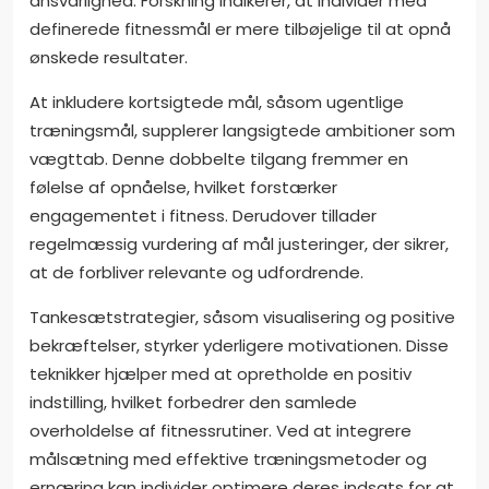
ansvarlighed. Forskning indikerer, at individer med
definerede fitnessmål er mere tilbøjelige til at opnå
ønskede resultater.
At inkludere kortsigtede mål, såsom ugentlige
træningsmål, supplerer langsigtede ambitioner som
vægttab. Denne dobbelte tilgang fremmer en
følelse af opnåelse, hvilket forstærker
engagementet i fitness. Derudover tillader
regelmæssig vurdering af mål justeringer, der sikrer,
at de forbliver relevante og udfordrende.
Tankesætstrategier, såsom visualisering og positive
bekræftelser, styrker yderligere motivationen. Disse
teknikker hjælper med at opretholde en positiv
indstilling, hvilket forbedrer den samlede
overholdelse af fitnessrutiner. Ved at integrere
målsætning med effektive træningsmetoder og
ernæring kan individer optimere deres indsats for at