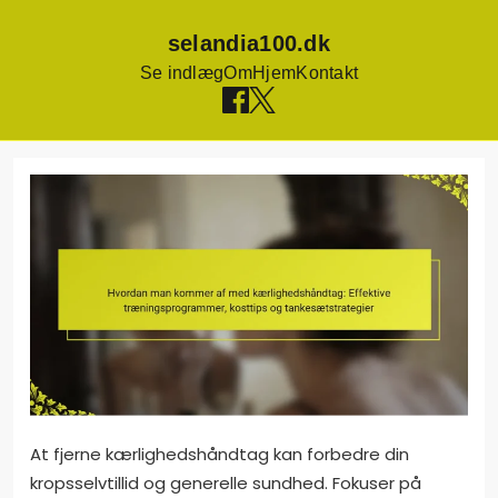
selandia100.dk
Se indlæg
Om
Hjem
Kontakt
Skip
to
content
At fjerne kærlighedshåndtag kan forbedre din
kropsselvtillid og generelle sundhed. Fokuser på