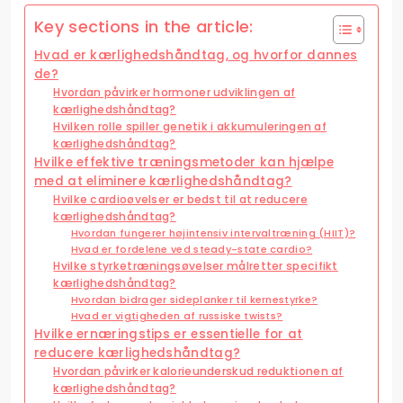
Key sections in the article:
Hvad er kærlighedshåndtag, og hvorfor dannes
de?
Hvordan påvirker hormoner udviklingen af
kærlighedshåndtag?
Hvilken rolle spiller genetik i akkumuleringen af
kærlighedshåndtag?
Hvilke effektive træningsmetoder kan hjælpe
med at eliminere kærlighedshåndtag?
Hvilke cardioøvelser er bedst til at reducere
kærlighedshåndtag?
Hvordan fungerer højintensiv intervaltræning (HIIT)?
Hvad er fordelene ved steady-state cardio?
Hvilke styrketræningsøvelser målretter specifikt
kærlighedshåndtag?
Hvordan bidrager sideplanker til kernestyrke?
Hvad er vigtigheden af russiske twists?
Hvilke ernæringstips er essentielle for at
reducere kærlighedshåndtag?
Hvordan påvirker kalorieunderskud reduktionen af
kærlighedshåndtag?