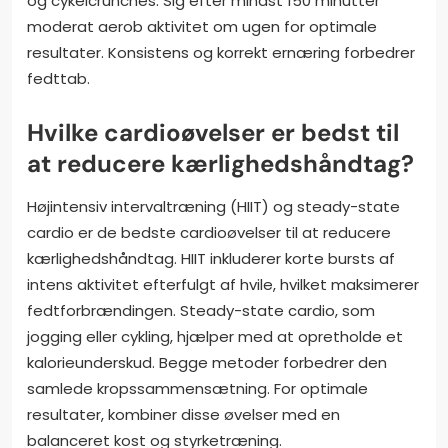
og cykelcrunches. Sig efter mindst 150 minutter
moderat aerob aktivitet om ugen for optimale
resultater. Konsistens og korrekt ernæring forbedrer
fedttab.
Hvilke cardioøvelser er bedst til
at reducere kærlighedshåndtag?
Højintensiv intervaltræning (HIIT) og steady-state
cardio er de bedste cardioøvelser til at reducere
kærlighedshåndtag. HIIT inkluderer korte bursts af
intens aktivitet efterfulgt af hvile, hvilket maksimerer
fedtforbrændingen. Steady-state cardio, som
jogging eller cykling, hjælper med at opretholde et
kalorieunderskud. Begge metoder forbedrer den
samlede kropssammensætning. For optimale
resultater, kombiner disse øvelser med en
balanceret kost og styrketræning.