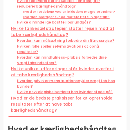
Hvilke fødevarer bør inkluderes i en kost, der
reducerer kærlighedshåndtag?
Hvad er fordelene ved at inkludere magre proteiner?
Hvordan bidrager sunde fedtstoffer til vægttab?
Hvilke almindelige kostfejl bør undgås?
Hvilke tankesætstrategier støtter rejsen mod at
tabe kærlighedshåndtag?
Hvordan kan målsætning forbedre din fitnessrejse?
Hvilken rolle spiller selvmotivation i at opnå
resultater?
Hvordan kan mindfulness-praksis forbedre dine
vægttabsindsatser?
Hvilke unikke udfordringer står kvinder overfor i
at tabe kærlighedshåndtag?
Hvordan påvirker menstruationscykler vægttab hos
kvinder?
Hvilke psykologiske barrierer kan kvinder støde på?
Hvad er de bedste praksisser for at opretholde
resultater efter at have tabt
kærlighedshåndtag?
Hvad er kærlighedshåndtag,