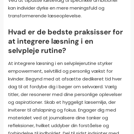
Ved at tilpasse læsevalg til specifikke ambitioner
kan individer dyrke en mere meningsfuld og
transformerende læseoplevelse.
Hvad er de bedste praksisser for
at integrere læsning i en
selvpleje rutine?
At integrere læsning i en selvplejerutine styrker
empowerment, selvtillid og personlig vækst for
kvinder. Begynd med at afsætte dedikeret tid hver
dag til at fordybe dig i bøger om selvværd. Vælg
titler, der resonerer med dine personlige oplevelser
og aspirationer. Skab et hyggeligt læsemiljø, der
inviterer til afslapning og fokus. Engager dig med
materialet ved at journalisere dine tanker og
refleksioner, hvilket uddyber din forståelse og
forbindelse til indholdet. Del til sidst indsigter med