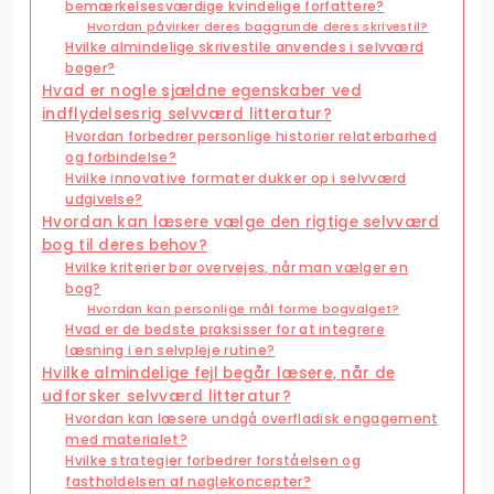
bemærkelsesværdige kvindelige forfattere?
Hvordan påvirker deres baggrunde deres skrivestil?
Hvilke almindelige skrivestile anvendes i selvværd
bøger?
Hvad er nogle sjældne egenskaber ved
indflydelsesrig selvværd litteratur?
Hvordan forbedrer personlige historier relaterbarhed
og forbindelse?
Hvilke innovative formater dukker op i selvværd
udgivelse?
Hvordan kan læsere vælge den rigtige selvværd
bog til deres behov?
Hvilke kriterier bør overvejes, når man vælger en
bog?
Hvordan kan personlige mål forme bogvalget?
Hvad er de bedste praksisser for at integrere
læsning i en selvpleje rutine?
Hvilke almindelige fejl begår læsere, når de
udforsker selvværd litteratur?
Hvordan kan læsere undgå overfladisk engagement
med materialet?
Hvilke strategier forbedrer forståelsen og
fastholdelsen af nøglekoncepter?