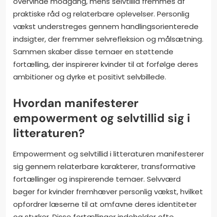
overvinde modgang, mens selvtillid fremmes af
praktiske råd og relaterbare oplevelser. Personlig
vækst understreges gennem handlingsorienterede
indsigter, der fremmer selvrefleksion og målsætning.
Sammen skaber disse temaer en støttende
fortælling, der inspirerer kvinder til at forfølge deres
ambitioner og dyrke et positivt selvbillede.
Hvordan manifesterer
empowerment og selvtillid sig i
litteraturen?
Empowerment og selvtillid i litteraturen manifesterer
sig gennem relaterbare karakterer, transformative
fortællinger og inspirerende temaer. Selvværd
bøger for kvinder fremhæver personlig vækst, hvilket
opfordrer læserne til at omfavne deres identiteter
og styrker. Disse fortællinger indeholder ofte