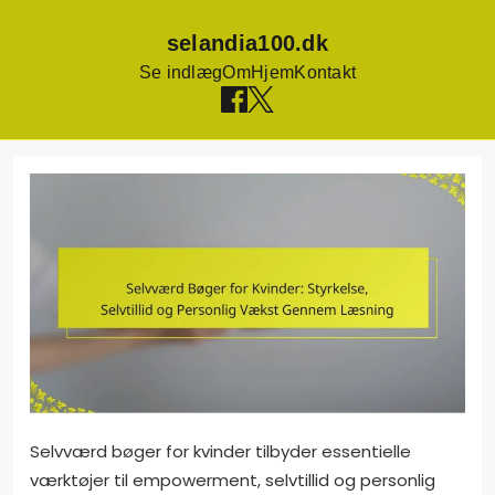
selandia100.dk
Se indlæg
Om
Hjem
Kontakt
Skip
to
content
Selvværd bøger for kvinder tilbyder essentielle
værktøjer til empowerment, selvtillid og personlig