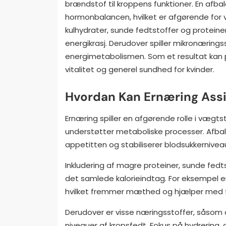
brændstof til kroppens funktioner. En afba
hormonbalancen, hvilket er afgørende for
kulhydrater, sunde fedtstoffer og proteiner 
energikrasj. Derudover spiller mikronæringss
energimetabolismen. Som et resultat kan pr
vitalitet og generel sundhed for kvinder.
Hvordan Kan Ernæring Assi
Ernæring spiller en afgørende rolle i vægts
understøtter metaboliske processer. Afbal
appetitten og stabiliserer blodsukkernivea
Inkludering af magre proteiner, sunde fed
det samlede kalorieindtag. For eksempel er
hvilket fremmer mæthed og hjælper med f
Derudover er visse næringsstoffer, såsom
niveauer af kropsfedt. Fokus på hydrering