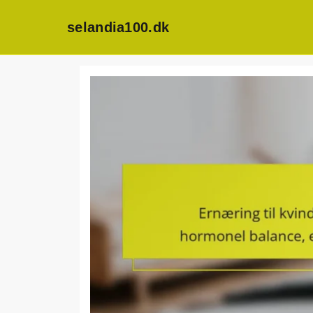
selandia100.dk
Skip
to
content