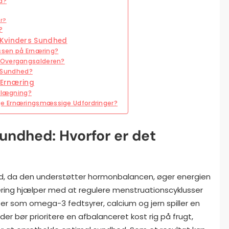
d?
r?
?
 Kvinders Sundhed
ussen på Ernæring?
 Overgangsalderen?
ns Sundhed?
 Ernæring
anlægning?
ge Ernæringsmæssige Udfordringer?
undhed: Hvorfor er det
ed, da den understøtter hormonbalancen, øger energien
ring hjælper med at regulere menstruationscyklusser
r som omega-3 fedtsyrer, calcium og jern spiller en
nder bør prioritere en afbalanceret kost rig på frugt,