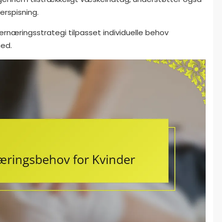
erspisning.
rnæringsstrategi tilpasset individuelle behov
ed.