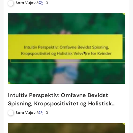
velvære
Sara Vujović
0
Intuitiv Perspektiv: Omfavne Bevidst
Spisning, Kropspositivitet og Holistisk
Velvære for Kvinder
Sara Vujović
0