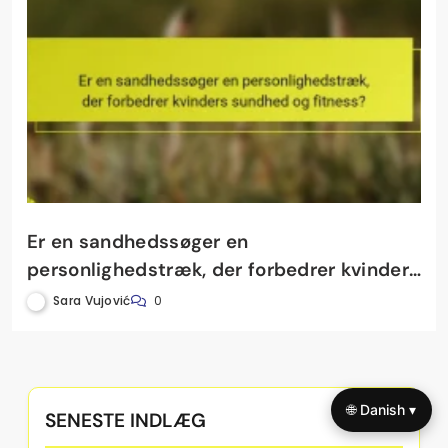
Er en sandhedssøger en
personlighedstræk, der forbedrer kvinders
sundhed og fitness?
Sara Vujović
0
🌐 Danish ▾
SENESTE INDLÆG