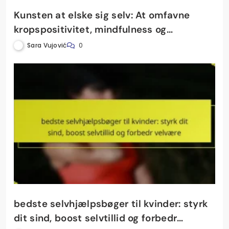
Kunsten at elske sig selv: At omfavne
kropspositivitet, mindfulness og
styrkende fitnessmål
Sara Vujović
0
bedste selvhjælpsbøger til kvinder: styrk
dit sind, boost selvtillid og forbedr